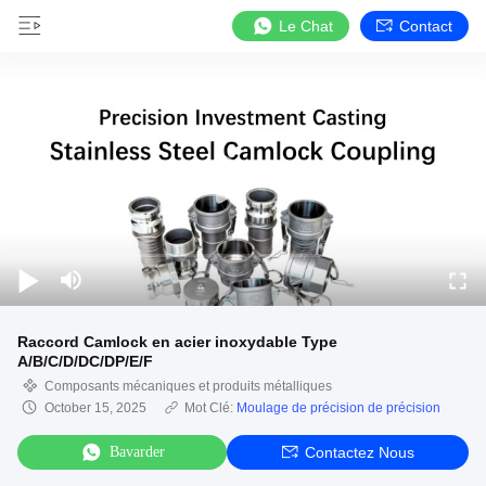
Le Chat
Contact
Raccord Camlock en acier inoxydable Type
A/B/C/D/DC/DP/E/F
Composants mécaniques et produits métalliques
October 15, 2025
Mot Clé:
Moulage de précision de précision
Bavarder
Contactez Nous